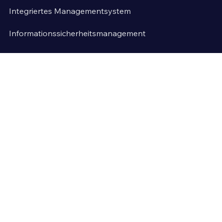
Integriertes Managementsystem
Informationssicherheitsmanagement
Qualitätsmanagement
Umweltmanagement
Arbeitssicherheit & Arbeitsschutz
Unternehmen
Veröffentlichungen
Über uns
Confluence
Kontakt