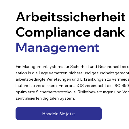
Arbeitssicherheit
Compliance dank
Management
Ein Ma­nage­ment­sys­tems für Si­cher­heit und Ge­sund­heit bei 
sa­ti­on in die Lage ver­set­zen, sichere und ge­sund­heits­ge­rech­t
ar­beits­be­ding­te Ver­let­zun­gen und Er­kran­kun­gen zu ver­mei
lau­fend zu verbessern. EnterpriseOS vereinfacht die ISO 4
optimierte Sicherheitsprotokolle, Risikobewertungen und Vor
zentralisierten digitalen System.
Handeln Sie jetzt