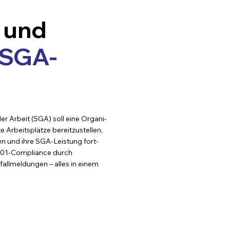
 und
SGA-
der Arbeit (SGA) soll eine Orga­ni­
e Arbeitsplätze be­reit­zu­stel­len,
­den und ihre SGA-Leis­tung fort­
5001-Compliance durch
fallmeldungen – alles in einem