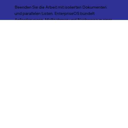
Beenden Sie die Arbeit mit isolierten Dokumenten
und parallelen Listen. EnterpriseOS bündelt
Anforderungen, Maßnahmen und Nachweise in einer
zentralen Plattform. Mit strukturierten Checklisten,
zweisprachigen Vorlagen und klaren Workflows
behalten Sie den Überblick und schaffen Transparenz
– für eine effiziente Vorbereitung auf Prüfungen im
Kontext von TISAX®.
Erfahren Sie in einer Live-Demo, wie EnterpriseOS
Ihre Informationssicherheitsprozesse strukturiert
unterstützt.
Kostenlose Demo buchen