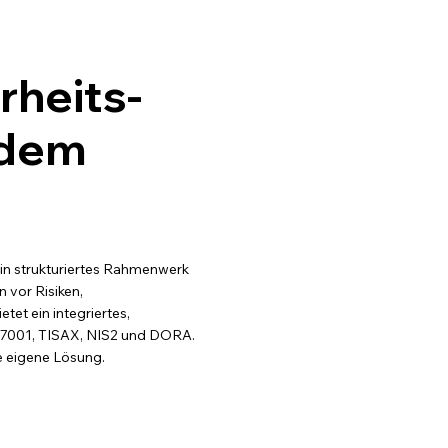
rheits-
 dem
in strukturiertes Rahmenwerk
 vor Risiken,
et ein integriertes,
 27001, TISAX, NIS2 und DORA.
e eigene Lösung.